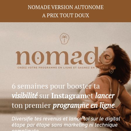
NOMADE VERSION AUTONOME
A PRIX TOUT DOUX
6 semaines pour booster ta
visibilité
sur
Instagram
et
lancer
ton premier
programme en ligne
Diversifie tes revenus et lance toi sur le digital
étape par étape sans marketing ni technique