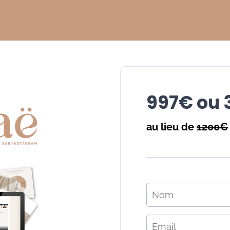
997€ ou 
au lieu de
1200€