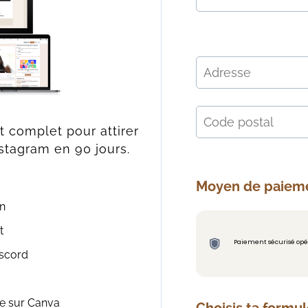
complet pour attirer
nstagram en 90 jours.
Moyen de paieme
on
t
Paiement sécurisé opér
iscord
e sur Canva
Choisis ta formul