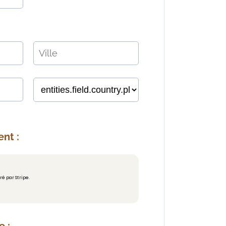
nt :
é par Stripe.
e :