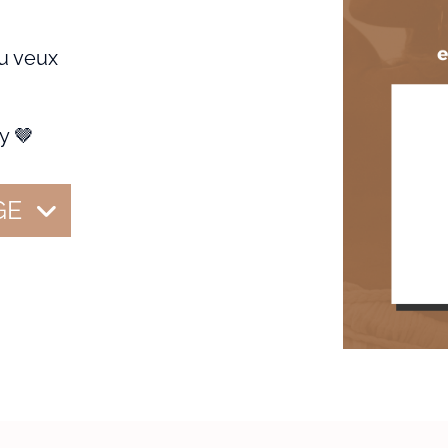
tu veux
y 🤎
GE