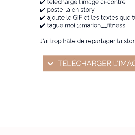
✔️ télécharge l'image ci-contre
✔️ poste-la en story
✔️ ajoute le GIF et les textes que 
✔️ tague moi @marion__fitness
J'ai trop hâte de repartager ta stor
TÉLÉCHARGER L'IMA