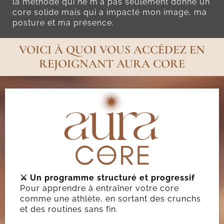
la méthode qui ne m'a pas seulement donné un
core solide mais qui a impacté mon image, ma
posture et ma présence.
VOICI À QUOI VOUS ACCÈDEZ EN
REJOIGNANT AURA CORE
⚔️ Un programme structuré et progressif
Pour apprendre à entraîner votre core
comme une athlète, en sortant des crunchs
et des routines sans fin.