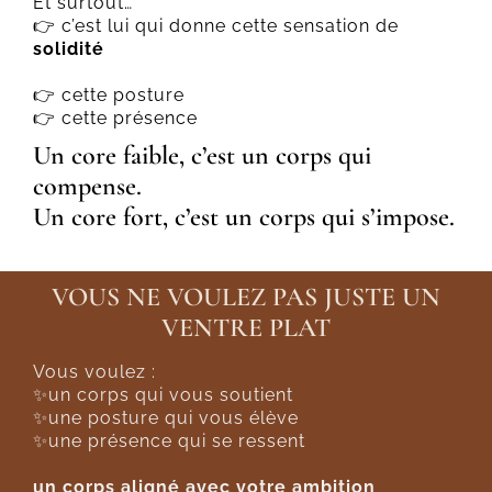
Et surtout…
👉 c’est lui qui donne cette sensation de
solidité
👉 cette posture
👉 cette présence
Un core faible, c’est un corps qui
compense.
Un core fort, c’est un corps qui s’impose.
VOUS NE VOULEZ PAS JUSTE UN
VENTRE PLAT
Vous voulez :
✨un corps qui vous soutient
✨une posture qui vous élève
✨une présence qui se ressent
un corps aligné avec votre ambition